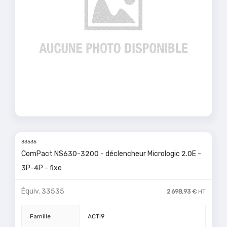
33535
ComPact NS630-3200 - déclencheur Micrologic 2.0E -
3P-4P - fixe
Équiv.
33535
2 698,93 €
HT
Famille
ACTI9