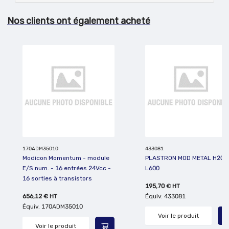
Nos clients ont également acheté
170ADM35010
433081
Modicon Momentum - module
PLASTRON MOD METAL H200
E/S num. - 16 entrées 24Vcc -
L600
16 sorties à transistors
195,70 €
HT
656,12 €
HT
Équiv.
433081
Équiv.
170ADM35010
Voir le produit
Voir le produit